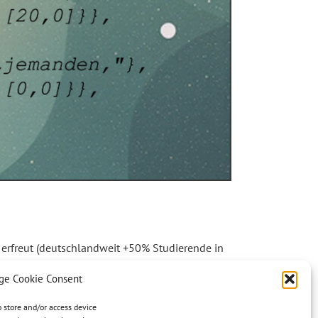
 erfreut (deutschlandweit +50% Studierende in
cht genügend qualifizierte Arbeitskräfte zu
e Cookie Consent
o store and/or access device
Read More